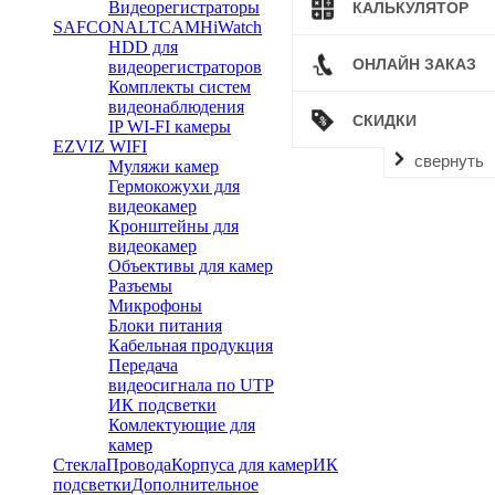
Видеорегистраторы
КАЛЬКУЛЯТОР
SAFCON
ALTCAM
HiWatch
HDD для
ОНЛАЙН ЗАКАЗ
видеорегистраторов
Комплекты систем
видеонаблюдения
СКИДКИ
IP WI-FI камеры
EZVIZ WIFI
свернуть
Муляжи камер
Гермокожухи для
видеокамер
Кронштейны для
видеокамер
Объективы для камер
Разъемы
Микрофоны
Блоки питания
Кабельная продукция
Передача
видеосигнала по UTP
ИК подсветки
Комлектующие для
камер
Стекла
Провода
Корпуса для камер
ИК
подсветки
Дополнительное