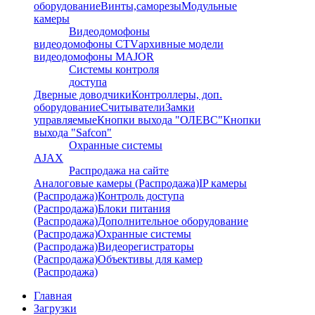
оборудование
Винты,саморезы
Модульные
камеры
Видеодомофоны
видеодомофоны CTV
архивные модели
видеодомофоны MAJOR
Системы контроля
доступа
Дверные доводчики
Контроллеры, доп.
оборудование
Считыватели
Замки
управляемые
Кнопки выхода "ОЛЕВС"
Кнопки
выхода "Safcon"
Охранные системы
AJAX
Распродажа на сайте
Аналоговые камеры (Распродажа)
IP камеры
(Распродажа)
Контроль доступа
(Распродажа)
Блоки питания
(Распродажа)
Дополнительное оборудование
(Распродажа)
Охранные системы
(Распродажа)
Видеорегистраторы
(Распродажа)
Объективы для камер
(Распродажа)
Главная
Загрузки