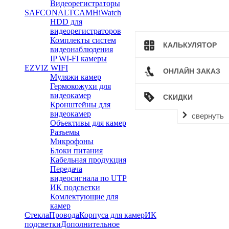
Видеорегистраторы
SAFCON
ALTCAM
HiWatch
HDD для
видеорегистраторов
Комплекты систем
КАЛЬКУЛЯТОР
видеонаблюдения
IP WI-FI камеры
EZVIZ WIFI
ОНЛАЙН ЗАКАЗ
Муляжи камер
Гермокожухи для
видеокамер
СКИДКИ
Кронштейны для
видеокамер
свернуть
Объективы для камер
Разъемы
Микрофоны
Блоки питания
Кабельная продукция
Передача
видеосигнала по UTP
ИК подсветки
Комлектующие для
камер
Стекла
Провода
Корпуса для камер
ИК
подсветки
Дополнительное