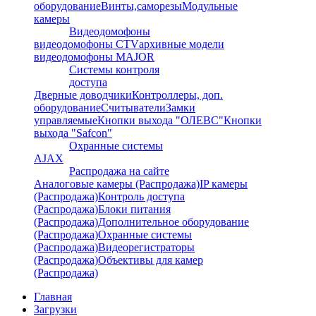
оборудование
Винты,саморезы
Модульные
камеры
Видеодомофоны
видеодомофоны CTV
архивные модели
видеодомофоны MAJOR
Системы контроля
доступа
Дверные доводчики
Контроллеры, доп.
оборудование
Считыватели
Замки
управляемые
Кнопки выхода "ОЛЕВС"
Кнопки
выхода "Safcon"
Охранные системы
AJAX
Распродажа на сайте
Аналоговые камеры (Распродажа)
IP камеры
(Распродажа)
Контроль доступа
(Распродажа)
Блоки питания
(Распродажа)
Дополнительное оборудование
(Распродажа)
Охранные системы
(Распродажа)
Видеорегистраторы
(Распродажа)
Объективы для камер
(Распродажа)
Главная
Загрузки