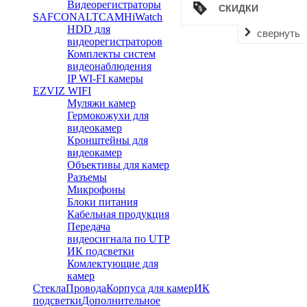
Видеорегистраторы
СКИДКИ
SAFCON
ALTCAM
HiWatch
HDD для
свернуть
видеорегистраторов
Комплекты систем
видеонаблюдения
IP WI-FI камеры
EZVIZ WIFI
Муляжи камер
Гермокожухи для
видеокамер
Кронштейны для
видеокамер
Объективы для камер
Разъемы
Микрофоны
Блоки питания
Кабельная продукция
Передача
видеосигнала по UTP
ИК подсветки
Комлектующие для
камер
Стекла
Провода
Корпуса для камер
ИК
подсветки
Дополнительное