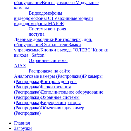
оборудование
Винты,саморезы
Модульные
камеры
Видеодомофоны
видеодомофоны CTV
архивные модели
видеодомофоны MAJOR
Системы контроля
доступа
Дверные доводчики
Контроллеры, доп.
оборудование
Считыватели
Замки
управляемые
Кнопки выхода "ОЛЕВС"
Кнопки
выхода "Safcon"
Охранные системы
AJAX
Распродажа на сайте
Аналоговые камеры (Распродажа)
IP камеры
(Распродажа)
Контроль доступа
(Распродажа)
Блоки питания
(Распродажа)
Дополнительное оборудование
(Распродажа)
Охранные системы
(Распродажа)
Видеорегистраторы
(Распродажа)
Объективы для камер
(Распродажа)
Главная
Загрузки