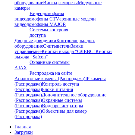
оборудование
Винты,саморезы
Модульные
камеры
Видеодомофоны
видеодомофоны CTV
архивные модели
видеодомофоны MAJOR
Системы контроля
доступа
Дверные доводчики
Контроллеры, доп.
оборудование
Считыватели
Замки
управляемые
Кнопки выхода "ОЛЕВС"
Кнопки
выхода "Safcon"
Охранные системы
AJAX
Распродажа на сайте
Аналоговые камеры (Распродажа)
IP камеры
(Распродажа)
Контроль доступа
(Распродажа)
Блоки питания
(Распродажа)
Дополнительное оборудование
(Распродажа)
Охранные системы
(Распродажа)
Видеорегистраторы
(Распродажа)
Объективы для камер
(Распродажа)
Главная
Загрузки