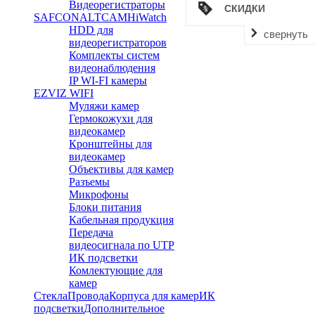
Видеорегистраторы
СКИДКИ
SAFCON
ALTCAM
HiWatch
HDD для
свернуть
видеорегистраторов
Комплекты систем
видеонаблюдения
IP WI-FI камеры
EZVIZ WIFI
Муляжи камер
Гермокожухи для
видеокамер
Кронштейны для
видеокамер
Объективы для камер
Разъемы
Микрофоны
Блоки питания
Кабельная продукция
Передача
видеосигнала по UTP
ИК подсветки
Комлектующие для
камер
Стекла
Провода
Корпуса для камер
ИК
подсветки
Дополнительное