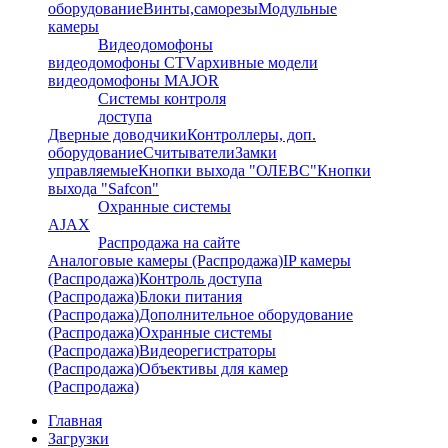
оборудование
Винты,саморезы
Модульные
камеры
Видеодомофоны
видеодомофоны CTV
архивные модели
видеодомофоны MAJOR
Системы контроля
доступа
Дверные доводчики
Контроллеры, доп.
оборудование
Считыватели
Замки
управляемые
Кнопки выхода "ОЛЕВС"
Кнопки
выхода "Safcon"
Охранные системы
AJAX
Распродажа на сайте
Аналоговые камеры (Распродажа)
IP камеры
(Распродажа)
Контроль доступа
(Распродажа)
Блоки питания
(Распродажа)
Дополнительное оборудование
(Распродажа)
Охранные системы
(Распродажа)
Видеорегистраторы
(Распродажа)
Объективы для камер
(Распродажа)
Главная
Загрузки