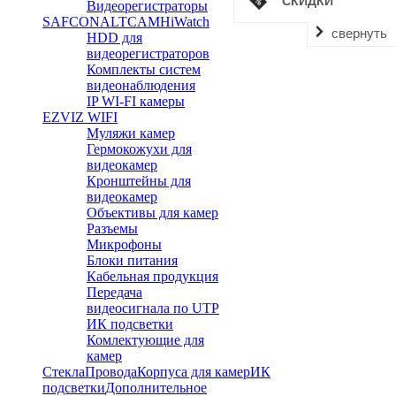
СКИДКИ
Видеорегистраторы
SAFCON
ALTCAM
HiWatch
свернуть
HDD для
видеорегистраторов
Комплекты систем
видеонаблюдения
IP WI-FI камеры
EZVIZ WIFI
Муляжи камер
Гермокожухи для
видеокамер
Кронштейны для
видеокамер
Объективы для камер
Разъемы
Микрофоны
Блоки питания
Кабельная продукция
Передача
видеосигнала по UTP
ИК подсветки
Комлектующие для
камер
Стекла
Провода
Корпуса для камер
ИК
подсветки
Дополнительное