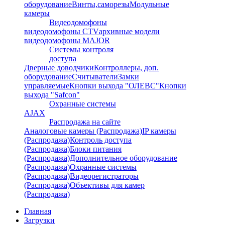
оборудование
Винты,саморезы
Модульные
камеры
Видеодомофоны
видеодомофоны CTV
архивные модели
видеодомофоны MAJOR
Системы контроля
доступа
Дверные доводчики
Контроллеры, доп.
оборудование
Считыватели
Замки
управляемые
Кнопки выхода "ОЛЕВС"
Кнопки
выхода "Safcon"
Охранные системы
AJAX
Распродажа на сайте
Аналоговые камеры (Распродажа)
IP камеры
(Распродажа)
Контроль доступа
(Распродажа)
Блоки питания
(Распродажа)
Дополнительное оборудование
(Распродажа)
Охранные системы
(Распродажа)
Видеорегистраторы
(Распродажа)
Объективы для камер
(Распродажа)
Главная
Загрузки