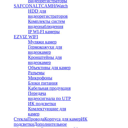
Видеорегистраторы
SAFCON
ALTCAM
HiWatch
HDD для
видеорегистраторов
Комплекты систем
видеонаблюдения
IP WI-FI камеры
EZVIZ WIFI
Муляжи камер
Гермокожухи для
видеокамер
Кронштейны для
видеокамер
Объективы для камер
Разъемы
Микрофоны
Блоки питания
Кабельная продукция
Передача
видеосигнала по UTP
ИК подсветки
Комлектующие для
камер
Стекла
Провода
Корпуса для камер
ИК
подсветки
Дополнительное