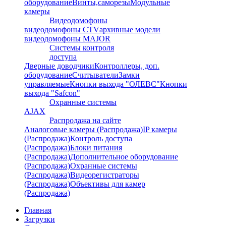
оборудование
Винты,саморезы
Модульные
камеры
Видеодомофоны
видеодомофоны CTV
архивные модели
видеодомофоны MAJOR
Системы контроля
доступа
Дверные доводчики
Контроллеры, доп.
оборудование
Считыватели
Замки
управляемые
Кнопки выхода "ОЛЕВС"
Кнопки
выхода "Safcon"
Охранные системы
AJAX
Распродажа на сайте
Аналоговые камеры (Распродажа)
IP камеры
(Распродажа)
Контроль доступа
(Распродажа)
Блоки питания
(Распродажа)
Дополнительное оборудование
(Распродажа)
Охранные системы
(Распродажа)
Видеорегистраторы
(Распродажа)
Объективы для камер
(Распродажа)
Главная
Загрузки