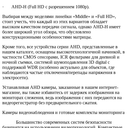
· AHD-H (Full HD с разрешением 1080р).
Выбирая между моделями линейки «Middle» и «Full HD»,
стоит учесть, что каждый из этих вариантов обладает
высоким качеством передачи сигнала, однако AHD-H имеет
более широкий угол обзора, что обусловлено
конструкционными особенностями матрицы.
Кроме того, все устройства серии AHD, представленные в
нашем каталоге, оснащены высокотехнологичной начинкой, в
частности CMOS сенсорами, ICR фильтрами для дневной и
ночной съемки, системой шумоподавления 3D digital с
поддержкой WDR (особенно актуально для объектов, где
наблюдаются частые отключения/перепады напряжения в
электросети).
Устанавливая AHD камеры, заказанные в нашем интернет-
магазине, вы также избавитесь от задержек изображения на
мониторах слежения, ведь изображения с них передаются на
видеорегистратор без предварительного сжатия.
Камеры видеонаблюдения и готовые комплекты мониторинга
Большинство современных систем безопасности
базируется на использовании видеотехнологий. Компактные,