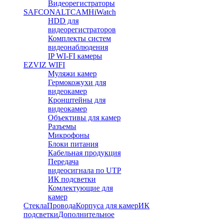
Видеорегистраторы
SAFCON
ALTCAM
HiWatch
HDD для
видеорегистраторов
Комплекты систем
видеонаблюдения
IP WI-FI камеры
EZVIZ WIFI
Муляжи камер
Гермокожухи для
видеокамер
Кронштейны для
видеокамер
Объективы для камер
Разъемы
Микрофоны
Блоки питания
Кабельная продукция
Передача
видеосигнала по UTP
ИК подсветки
Комлектующие для
камер
Стекла
Провода
Корпуса для камер
ИК
подсветки
Дополнительное