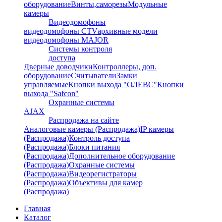
оборудование
Винты,саморезы
Модульные
камеры
Видеодомофоны
видеодомофоны CTV
архивные модели
видеодомофоны MAJOR
Системы контроля
доступа
Дверные доводчики
Контроллеры, доп.
оборудование
Считыватели
Замки
управляемые
Кнопки выхода "ОЛЕВС"
Кнопки
выхода "Safcon"
Охранные системы
AJAX
Распродажа на сайте
Аналоговые камеры (Распродажа)
IP камеры
(Распродажа)
Контроль доступа
(Распродажа)
Блоки питания
(Распродажа)
Дополнительное оборудование
(Распродажа)
Охранные системы
(Распродажа)
Видеорегистраторы
(Распродажа)
Объективы для камер
(Распродажа)
Главная
Каталог