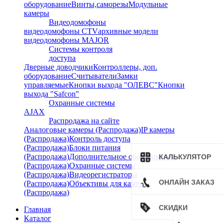
оборудование
Винты,саморезы
Модульные
камеры
Видеодомофоны
видеодомофоны CTV
архивные модели
видеодомофоны MAJOR
Системы контроля
доступа
Дверные доводчики
Контроллеры, доп.
оборудование
Считыватели
Замки
управляемые
Кнопки выхода "ОЛЕВС"
Кнопки
выхода "Safcon"
Охранные системы
AJAX
Распродажа на сайте
Аналоговые камеры (Распродажа)
IP камеры
(Распродажа)
Контроль доступа
(Распродажа)
Блоки питания
(Распродажа)
Дополнительное оборудование
КАЛЬКУЛЯТОР
(Распродажа)
Охранные системы
(Распродажа)
Видеорегистраторы
ОНЛАЙН ЗАКАЗ
(Распродажа)
Объективы для камер
(Распродажа)
СКИДКИ
Главная
Каталог