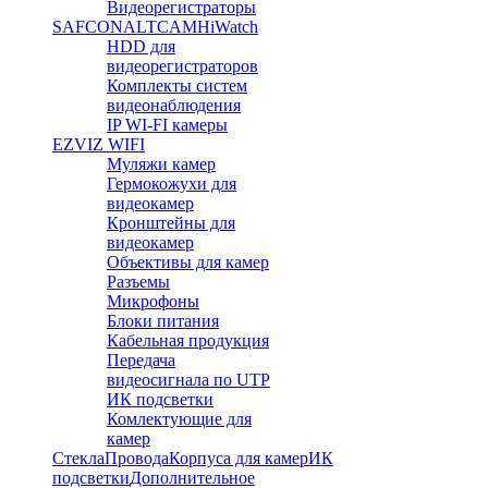
Видеорегистраторы
SAFCON
ALTCAM
HiWatch
HDD для
видеорегистраторов
Комплекты систем
видеонаблюдения
IP WI-FI камеры
EZVIZ WIFI
Муляжи камер
Гермокожухи для
видеокамер
Кронштейны для
видеокамер
Объективы для камер
Разъемы
Микрофоны
Блоки питания
Кабельная продукция
Передача
видеосигнала по UTP
ИК подсветки
Комлектующие для
камер
Стекла
Провода
Корпуса для камер
ИК
подсветки
Дополнительное