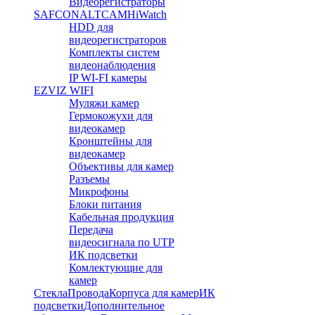
Видеорегистраторы
SAFCON
ALTCAM
HiWatch
HDD для
видеорегистраторов
Комплекты систем
видеонаблюдения
IP WI-FI камеры
EZVIZ WIFI
Муляжи камер
Гермокожухи для
видеокамер
Кронштейны для
видеокамер
Объективы для камер
Разъемы
Микрофоны
Блоки питания
Кабельная продукция
Передача
видеосигнала по UTP
ИК подсветки
Комлектующие для
камер
Стекла
Провода
Корпуса для камер
ИК
подсветки
Дополнительное