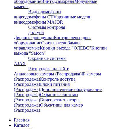
оборудование
Винты,саморезы
Модульные
камеры
Видеодомофоны
видеодомофоны CTV
архивные модели
видеодомофоны MAJOR
Системы контроля
доступа
Дверные доводчики
Контроллеры, доп.
оборудование
Считыватели
Замки
управляемые
Кнопки выхода "ОЛЕВС"
Кнопки
выхода "Safcon"
Охранные системы
AJAX
Распродажа на сайте
Аналоговые камеры (Распродажа)
IP камеры
(Распродажа)
Контроль доступа
(Распродажа)
Блоки питания
(Распродажа)
Дополнительное оборудование
(Распродажа)
Охранные системы
(Распродажа)
Видеорегистраторы
(Распродажа)
Объективы для камер
(Распродажа)
Главная
Каталог