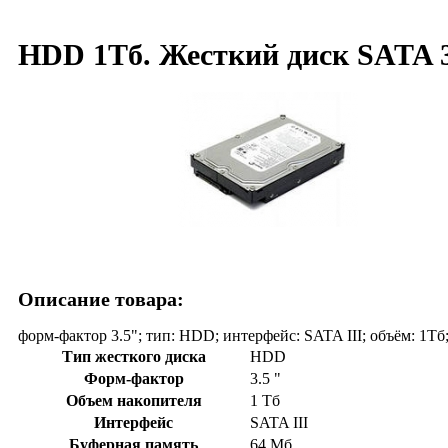
HDD 1Тб. Жесткий диск SATA 3
Описание товара:
форм-фактор 3.5"; тип: HDD; интерфейс: SATA III; объём: 1Т
Тип жесткого диска
HDD
Форм-фактор
3.5 "
Объем накопителя
1 Тб
Интерфейс
SATA III
Буферная память
64 Мб