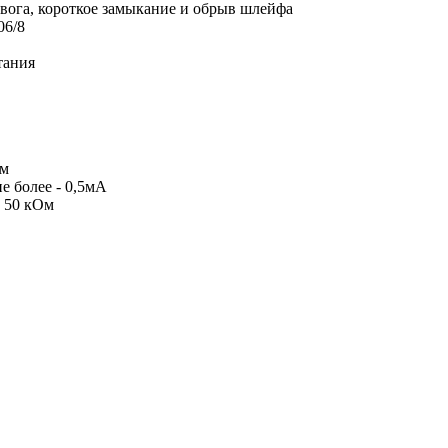
евога, короткое замыкание и обрыв шлейфа
06/8
итания
Ом
е более - 0,5мА
е 50 кОм