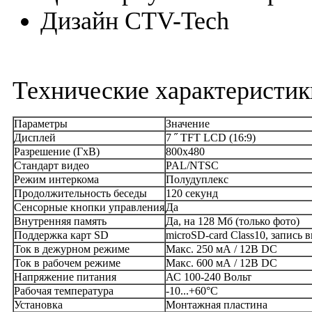
Дизайн CTV-Tech
Технические характеристик
Параметры
Значение
Дисплей
7 ˝ TFT LCD (16:9)
Разрешение (ГхВ)
800x480
Стандарт видео
PAL/NTSC
Режим интеркома
Полудуплекс
Продолжительность беседы
120 секунд
Сенсорные кнопки управления
Да
Внутренняя память
Да, на 128 Мб (только фото)
Поддержка карт SD
microSD-card Class10, запись 
Ток в дежурном режиме
Макс. 250 мА / 12В DC
Ток в рабочем режиме
Макс. 600 мА / 12В DC
Напряжение питания
АС 100-240 Вольт
Рабочая температура
-10...+60°С
Установка
Монтажная пластина