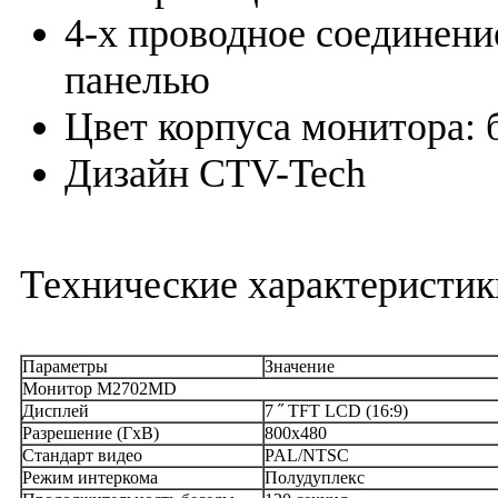
4-х проводное соединени
панелью
Цвет корпуса монитора
Дизайн CTV-Tech
Технические характеристи
Параметры
Значение
Монитор M2702MD
Дисплей
7 ˝ TFT LCD (16:9)
Разрешение (ГхВ)
800x480
Стандарт видео
PAL/NTSC
Режим интеркома
Полудуплекс