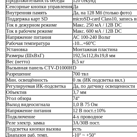
Продолжительность беседы
120 секунд
Сенсорные кнопки управления
Да
Внутренняя память
Да, на 128 Мб (только фото)
Поддержка карт SD
microSD-card Class10, запись 
Ток в дежурном режиме
Макс. 250 мА / 12В DC
Ток в рабочем режиме
Макс. 600 мА / 12В DC
Напряжение питания
АС 100-240 Вольт
Рабочая температура
-10...+60°С
Установка
Монтажная пластина
Размеры (ШхВхГ)
192,5x112,8x19,8 мм
Вес (нетто)
0,5 кг
Вызывная панель CTV-D1000HD
Разрешение
700 твл
Мин. освещённость
0 лк (ИК подсветка вкл.)
Регулируемая ИК-подсветка
Да, по датчику освещенности
Объектив
3,7 мм
Угол обзора
74°
Выход видеосигнала
1,0 В 75 Ом
Напряжение питания
12 В пост.±10%
Подключение
4-х проводное
Реле электр. замка
3А/30В пост.
Подсветка кнопки вызова
есть
Диапазон раб. темп.
-10° ~ +50°