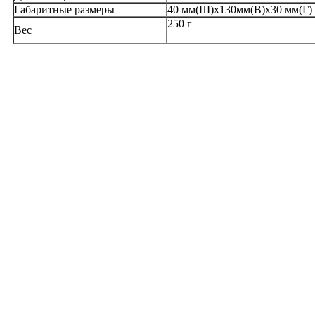
Габаритные размеры
40 мм(Ш)х130мм(В)х30 мм(Г)
250 г
Вес