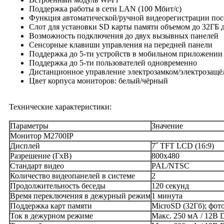
Поддержка работы в сети LAN (100 Mбит/с)
Функция автоматической/ручной видеорегистрации пос
Слот для установки SD карты памяти объемом до 32ГБ
Возможность подключения до двух вызывных панелей
Сенсорные клавиши управления на передней панели
Поддержка до 5-ти устройств в мобильном приложении
Поддержка до 5-ти пользователей одновременно
Дистанционное управление электрозамком/электрозащё
Цвет корпуса мониторов: белый/чёрный
Технические характеристики:
Параметры
Значение
Монитор M2700IP
Дисплей
7˝ TFT LCD (16:9)
Разрешение (ГхВ)
800x480
Стандарт видео
PAL/NTSC
Количество видеопанелей в системе
2
Продолжительность беседы
120 секунд
Время переключения в дежурный режим
1 минута
Поддержка карт памяти
MicroSD (32Гб); фото
Ток в дежурном режиме
Макс. 250 мА / 12В 