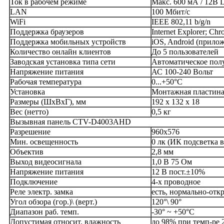
Ток в рабочем режиме
Макс. 600 мА / 12В 
LAN
100 Мбит/с
WiFi
IEEE 802,11 b/g/n
Поддержка браузеров
Internet Explorer; Ch
Поддержка мобильных устройств
iOS, Android (прило
Количество онлайн клиентов
До 5 пользователей
Заводская установка типа сети
Автоматическое пол
Напряжение питания
АС 100-240 Вольт
Рабочая температура
0...+50°С
Установка
Монтажная пластин
Размеры (ШхВхГ), мм
192 x 132 x 18
Вес (нетто)
0,5 кг
Вызывная панель CTV-D4003AHD
Разрешение
960x576
Мин. освещенность
0 лк (ИК подсветка в
Объектив
2,8 мм
Выход видеосигнала
1,0 В 75 Ом
Напряжение питания
12 В пост.±10%
Подключение
4-х проводное
Реле электр. замка
есть, нормально-отк
Угол обзора (гор.)\ (верт.)
120°\ 90°
Диапазон раб. темп.
-30° ~ +50°C
Допустимая относит. влажность
до 98% при темп-ре 