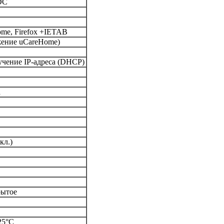
DC
rome, Firefox +IETAB
жение uCareHome)
учение IP-адреса (DHCP)
а
кл.)
рытое
25°C