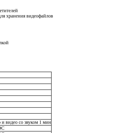
етителей
 для хранения видеофайлов
лкой
 и видео со звуком 1 мин
DC