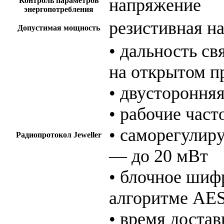
напряжение
Контроль параметров
энергопотребления
резистивная н
Допустимая мощность
• дальность с
на открытом п
• двустороння
• рабочие час
• саморегулир
Радиопротокол Jeweller
— до 20 мВт
• блочное шиф
алгоритме AE
• время достав