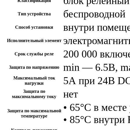
блок релейный
Классификация
беспроводной
Тип устройства
внутри помещ
Способ установки
электромагнит
Исполнительный элемент
200 000 включ
Срок службы реле
min — 6.5В, m
Защита по напряжению
5А при 24В DC
Максимальный ток
нагрузки
нет
Защита по
максимальному току
• 65°C в месте
Защита по максимальной
температуре
• 85°C внутри 