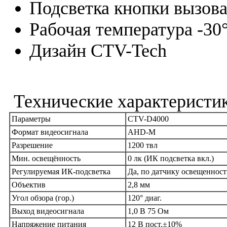
Подсветка кнопки вызов
Рабочая температура -30
Дизайн CTV-Tech
Технические характеристи
Параметры
CTV-D4000
Формат видеосигнала
AHD-M
Разрешение
1200 твл
Мин. освещённость
0 лк (ИК подсветка вкл.)
Регулируемая ИК-подсветка
Да, по датчику освещеннос
Объектив
2,8 мм
Угол обзора (гор.)
120° диаг.
Выход видеосигнала
1,0 В 75 Ом
Напряжение питания
12 В пост.±10%