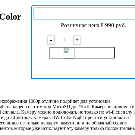
Color
Розничная цена 8 990
руб.
-
+
В корзину
Подробнее
м изображения 1080p отлично подойдет для установки
ght оснащена слотом под MicroSD до 256гб. Камера выполнена в
сигнала. Камеру можно подключать не только по wi-fi сигналу 
те до 30 метров. Камера C3W Color Night проста в установки и
о видео не только на карту памяти но и на облачный сервис
иентов которые уже используют эту камеру только положительны