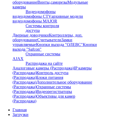
оборудование
Винты,саморезы
Модульные
камеры
Видеодомофоны
видеодомофоны CTV
архивные модели
видеодомофоны MAJOR
Системы контроля
доступа
Дверные доводчики
Контроллеры, доп.
оборудование
Считыватели
Замки
управляемые
Кнопки выхода "ОЛЕВС"
Кнопки
выхода "Safcon"
Охранные системы
AJAX
Распродажа на сайте
Аналоговые камеры (Распродажа)
IP камеры
(Распродажа)
Контроль доступа
(Распродажа)
Блоки питания
(Распродажа)
Дополнительное оборудование
(Распродажа)
Охранные системы
(Распродажа)
Видеорегистраторы
(Распродажа)
Объективы для камер
(Распродажа)
Главная
Загрузки