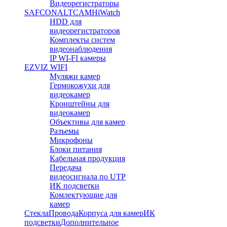
Видеорегистраторы
SAFCON
ALTCAM
HiWatch
HDD для
видеорегистраторов
Комплекты систем
видеонаблюдения
IP WI-FI камеры
EZVIZ WIFI
Муляжи камер
Гермокожухи для
видеокамер
Кронштейны для
видеокамер
Объективы для камер
Разъемы
Микрофоны
Блоки питания
Кабельная продукция
Передача
видеосигнала по UTP
ИК подсветки
Комлектующие для
камер
Стекла
Провода
Корпуса для камер
ИК
подсветки
Дополнительное