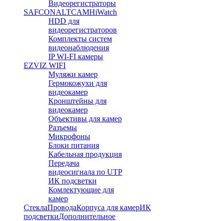
Видеорегистраторы
SAFCON
ALTCAM
HiWatch
HDD для
видеорегистраторов
Комплекты систем
видеонаблюдения
IP WI-FI камеры
EZVIZ WIFI
Муляжи камер
Гермокожухи для
видеокамер
Кронштейны для
видеокамер
Объективы для камер
Разъемы
Микрофоны
Блоки питания
Кабельная продукция
Передача
видеосигнала по UTP
ИК подсветки
Комлектующие для
камер
Стекла
Провода
Корпуса для камер
ИК
подсветки
Дополнительное