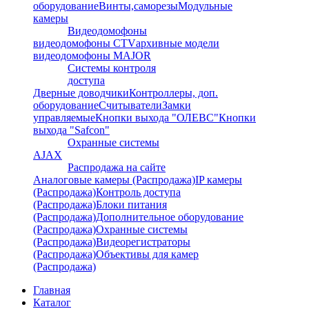
оборудование
Винты,саморезы
Модульные
камеры
Видеодомофоны
видеодомофоны CTV
архивные модели
видеодомофоны MAJOR
Системы контроля
доступа
Дверные доводчики
Контроллеры, доп.
оборудование
Считыватели
Замки
управляемые
Кнопки выхода "ОЛЕВС"
Кнопки
выхода "Safcon"
Охранные системы
AJAX
Распродажа на сайте
Аналоговые камеры (Распродажа)
IP камеры
(Распродажа)
Контроль доступа
(Распродажа)
Блоки питания
(Распродажа)
Дополнительное оборудование
(Распродажа)
Охранные системы
(Распродажа)
Видеорегистраторы
(Распродажа)
Объективы для камер
(Распродажа)
Главная
Каталог