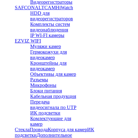
Видеорегистраторы
SAFCON
ALTCAM
HiWatch
HDD для
видеорегистраторов
Комплекты систем
видеонаблюдения
IP WI-FI камеры
EZVIZ WIFI
Муляжи камер
Гермокожухи для
видеокамер
Кронштейны для
видеокамер
Объективы для камер
Разъемы
Микрофоны
Блоки питания
Кабельная продукция
Передача
видеосигнала по UTP
ИК подсветки
Комлектующие для
камер
Стекла
Провода
Корпуса для камер
ИК
подсветки
Дополнительное