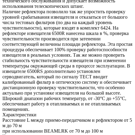
технического обслуживания и допускает возможность
использования телескопических штанг.
Наличие рефлектора позволило так же упростить проверку
уровней срабатывания извещателя и отказаться от большого
числа тестовых фильтров (по два на каждый уровень
чувствительности), которые входят в комплект 6424. На
рефлекторе извещателя 6500R нанесена шкала в %, проверка
чувствительности производится при затенении
соответствующей величины площади рефлектора. Эта простая
процедура обеспечивает 100% проверку работоспособности
извещателя в реальных условиях. Так же можно проверить
стабильность чувствительности извещателя при изменении
температуры окружающей среды в процессе эксплуатации. В
извещателе 6500RS дополнительно установлен
серводвигатель, который по сигналу ТЕСТ вводит
калиброванный фильтр в оптическую систему и обеспечивает
дистанционную проверку чувствительности, что особенно
актуально при установке извещателя на большой высоте.
Широкий диапазон рабочих температур, от -30°C до +55°C,
обеспечивает работу в отапливаемых и не отапливаемых
помещениях.
Характеристики
Расстояние L между приемо-передатчиком и рефлектором от 5
м до 70 м
при использовании BEAMLRK от 70 м до 100 м