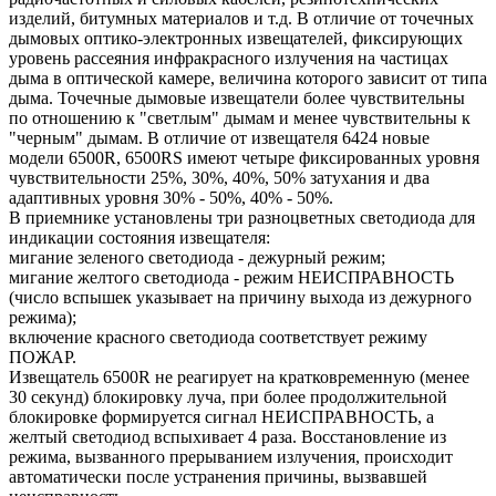
изделий, битумных материалов и т.д. В отличие от точечных
дымовых оптико-электронных извещателей, фиксирующих
уровень рассеяния инфракрасного излучения на частицах
дыма в оптической камере, величина которого зависит от типа
дыма. Точечные дымовые извещатели более чувствительны
по отношению к "светлым" дымам и менее чувствительны к
"черным" дымам. В отличие от извещателя 6424 новые
модели 6500R, 6500RS имеют четыре фиксированных уровня
чувствительности 25%, 30%, 40%, 50% затухания и два
адаптивных уровня 30% - 50%, 40% - 50%.
В приемнике установлены три разноцветных светодиода для
индикации состояния извещателя:
мигание зеленого светодиода - дежурный режим;
мигание желтого светодиода - режим НЕИСПРАВНОСТЬ
(число вспышек указывает на причину выхода из дежурного
режима);
включение красного светодиода соответствует режиму
ПОЖАР.
Извещатель 6500R не реагирует на кратковременную (менее
30 секунд) блокировку луча, при более продолжительной
блокировке формируется сигнал НЕИСПРАВНОСТЬ, а
желтый светодиод вспыхивает 4 раза. Восстановление из
режима, вызванного прерыванием излучения, происходит
автоматически после устранения причины, вызвавшей