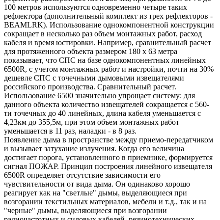
100 метров используются одновременно четыре таких
рефлектора (дополнительный комплект из трех рефлекторов -
BEAMLRK). Использование однокомпонентной конструкции
сокращает в несколько раз объем монтажных работ, расход
кабеля и время юстировки. Например, сравнительный расчет
для протяженного объекта размером 180 х 63 метра
показывает, что СПС на базе однокомпонентных линейных
6500R, с учетом монтажных работ и настройки, почти на 30%
дешевле СПС с точечными дымовыми извещателями
российского производства. Сравнительный расчет.
Использование 6500 значительно упрощает систему: для
данного объекта количество извещателей сокращается с 560-
ти точечных до 40 линейных, длина кабеля уменьшается с
4,23км до 355,5м, при этом объем монтажных работ
уменьшается в 11 раз, наладки - в 8 раз.
Появление дыма в пространстве между приемо-передатчиком
и вызывает затухание излучения. Когда его величина
достигает порога, установленного в приемнике, формируется
сигнал ПОЖАР. Принцип построения линейного извещателя
6500R определяет отсутствие зависимости его
чувствительности от вида дыма. Он одинаково хорошо
реагирует как на "светлые" дымы, выделяющиеся при
возгорании текстильных материалов, мебели и т.д., так и на
"черные" дымы, выделяющиеся при возгорании
радиочастотных и силовых кабелей, резинотехнических