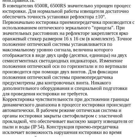
неисправность.
В извещателях 6500R, 6500RS значительно упрощен процесс
юстировки. Для нормальной работы извещателя достаточно
обеспечить точность установки рефлектора ±10°.
Первоначально юстировка приемопередатчика производится с
использованием оптического зеркального "прицела". При
значительных расстояниях на рефлекторе закрепляется ярко
оранжевый стикер размером 16 х 16 см (в комплекте). Точное
положение оптической системы устанавливается по
максимальному уровню сигнала, величина которого
отображается в виде двух цифр (десятки, единицы) на двух
семисегментных светодиодных индикаторах. Изменение
положения оптической оси по горизонтали и по вертикали
производится при помощи двух винтов. Для фиксации
положения оптической системы приемопередатчика
предусмотрены два контровочных винта. Никакого
дополнительного оборудования и специальной подготовки
для проведения юстировки не требуется.
Корректировка чувствительности при достижении границы
динамического диапазона в процессе юстировки происходит
автоматически. В рабочем режиме оптическая система и
органы юстировки закрыты светофильтром с эластичной
прокладкой, что обеспечивает высокую защиту извещателя от
пыли и воды (IP 54). Конструкция приемо-передатчика
исключает возможность нарушения юстировки во время