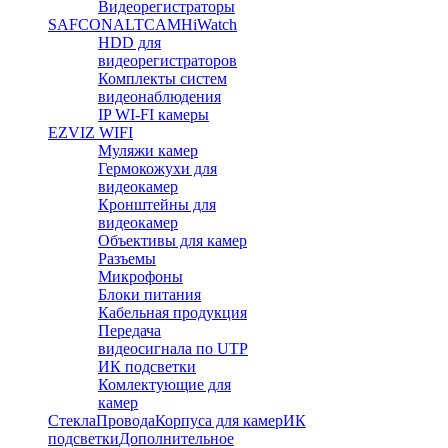
Видеорегистраторы
SAFCON
ALTCAM
HiWatch
HDD для
видеорегистраторов
Комплекты систем
видеонаблюдения
IP WI-FI камеры
EZVIZ WIFI
Муляжи камер
Гермокожухи для
видеокамер
Кронштейны для
видеокамер
Объективы для камер
Разъемы
Микрофоны
Блоки питания
Кабельная продукция
Передача
видеосигнала по UTP
ИК подсветки
Комлектующие для
камер
Стекла
Провода
Корпуса для камер
ИК
подсветки
Дополнительное