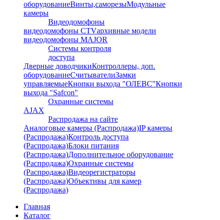
оборудование
Винты,саморезы
Модульные
камеры
Видеодомофоны
видеодомофоны CTV
архивные модели
видеодомофоны MAJOR
Системы контроля
доступа
Дверные доводчики
Контроллеры, доп.
оборудование
Считыватели
Замки
управляемые
Кнопки выхода "ОЛЕВС"
Кнопки
выхода "Safcon"
Охранные системы
AJAX
Распродажа на сайте
Аналоговые камеры (Распродажа)
IP камеры
(Распродажа)
Контроль доступа
(Распродажа)
Блоки питания
(Распродажа)
Дополнительное оборудование
(Распродажа)
Охранные системы
(Распродажа)
Видеорегистраторы
(Распродажа)
Объективы для камер
(Распродажа)
Главная
Каталог