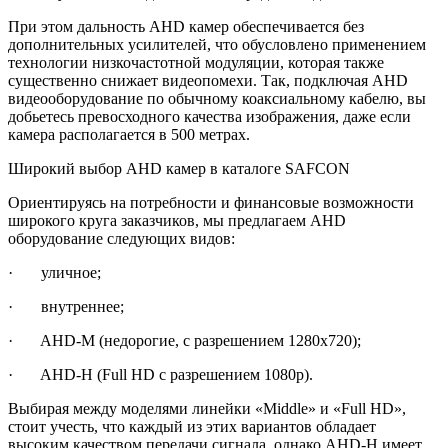
При этом дальность AHD камер обеспечивается без
дополнительных усилителей, что обусловлено применением
технологии низкочастотной модуляции, которая также
существенно снижает видеопомехи. Так, подключая AHD
видеооборудование по обычному коаксиальному кабелю, вы
добьетесь превосходного качества изображения, даже если
камера располагается в 500 метрах.
Широкий выбор AHD камер в каталоге SAFCON
Ориентируясь на потребности и финансовые возможности
широкого круга заказчиков, мы предлагаем AHD
оборудование следующих видов:
· уличное;
· внутреннее;
· AHD-M (недорогие, с разрешением 1280х720);
· AHD-H (Full HD с разрешением 1080р).
Выбирая между моделями линейки «Middle» и «Full HD»,
стоит учесть, что каждый из этих вариантов обладает
высоким качеством передачи сигнала, однако AHD-H имеет