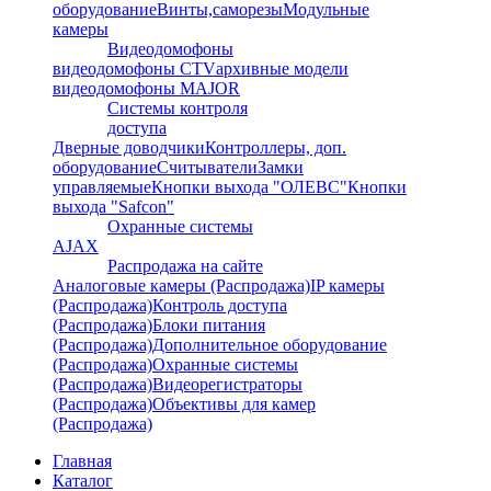
оборудование
Винты,саморезы
Модульные
камеры
Видеодомофоны
видеодомофоны CTV
архивные модели
видеодомофоны MAJOR
Системы контроля
доступа
Дверные доводчики
Контроллеры, доп.
оборудование
Считыватели
Замки
управляемые
Кнопки выхода "ОЛЕВС"
Кнопки
выхода "Safcon"
Охранные системы
AJAX
Распродажа на сайте
Аналоговые камеры (Распродажа)
IP камеры
(Распродажа)
Контроль доступа
(Распродажа)
Блоки питания
(Распродажа)
Дополнительное оборудование
(Распродажа)
Охранные системы
(Распродажа)
Видеорегистраторы
(Распродажа)
Объективы для камер
(Распродажа)
Главная
Каталог