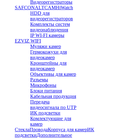
Видеорегистраторы
SAFCON
ALTCAM
HiWatch
HDD для
видеорегистраторов
Комплекты систем
видеонаблюдения
IP WI-FI камеры
EZVIZ WIFI
Муляжи камер
Гермокожухи для
видеокамер
Кронштейны для
видеокамер
Объективы для камер
Разъемы
Микрофоны
Блоки питания
Кабельная продукция
Передача
видеосигнала по UTP
ИК подсветки
Комлектующие для
камер
Стекла
Провода
Корпуса для камер
ИК
подсветки
Дополнительное