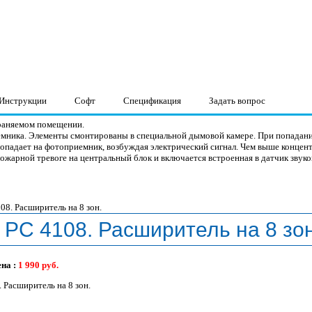
Инструкции
Софт
Спецификация
Задать вопрос
раняемом помещении.
мника. Элементы смонтированы в специальной дымовой камере. При попадани
попадает на фотоприемник, возбуждая электрический сигнал. Чем выше концен
жарной тревоге на центральный блок и включается встроенная в датчик звуко
PC 4108. Расширитель на 8 зон
ена :
1 990
руб.
 Расширитель на 8 зон.