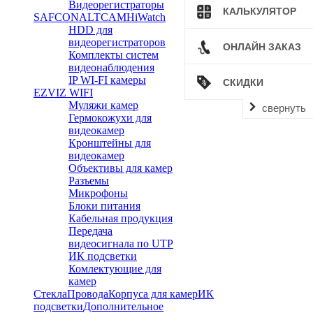
Видеорегистраторы
КАЛЬКУЛЯТОР
SAFCON
ALTCAM
HiWatch
HDD для
видеорегистраторов
ОНЛАЙН ЗАКАЗ
Комплекты систем
видеонаблюдения
IP WI-FI камеры
СКИДКИ
EZVIZ WIFI
Муляжи камер
свернуть
Гермокожухи для
видеокамер
Кронштейны для
видеокамер
Объективы для камер
Разъемы
Микрофоны
Блоки питания
Кабельная продукция
Передача
видеосигнала по UTP
ИК подсветки
Комлектующие для
камер
Стекла
Провода
Корпуса для камер
ИК
подсветки
Дополнительное