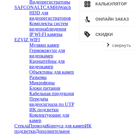
Видеорегистраторы
КАЛЬКУЛЯТОР
SAFCON
ALTCAM
HiWatch
HDD для
видеорегистраторов
ОНЛАЙН ЗАКАЗ
Комплекты систем
видеонаблюдения
IP WI-FI камеры
СКИДКИ
EZVIZ WIFI
Муляжи камер
свернуть
Гермокожухи для
видеокамер
Кронштейны для
видеокамер
Объективы для камер
Разъемы
Микрофоны
Блоки питания
Кабельная продукция
Передача
видеосигнала по UTP
ИК подсветки
Комлектующие для
камер
Стекла
Провода
Корпуса для камер
ИК
подсветки
Дополнительное