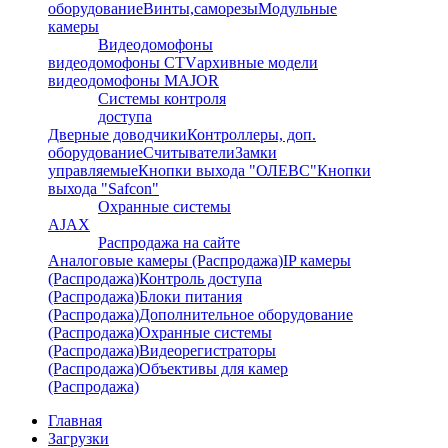
оборудование
Винты,саморезы
Модульные
камеры
Видеодомофоны
видеодомофоны CTV
архивные модели
видеодомофоны MAJOR
Системы контроля
доступа
Дверные доводчики
Контроллеры, доп.
оборудование
Считыватели
Замки
управляемые
Кнопки выхода "ОЛЕВС"
Кнопки
выхода "Safcon"
Охранные системы
AJAX
Распродажа на сайте
Аналоговые камеры (Распродажа)
IP камеры
(Распродажа)
Контроль доступа
(Распродажа)
Блоки питания
(Распродажа)
Дополнительное оборудование
(Распродажа)
Охранные системы
(Распродажа)
Видеорегистраторы
(Распродажа)
Объективы для камер
(Распродажа)
Главная
Загрузки