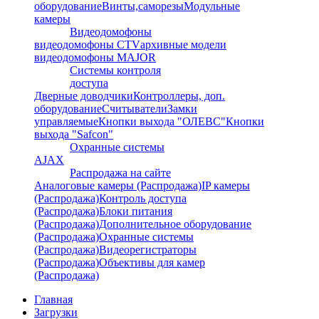
оборудование
Винты,саморезы
Модульные
камеры
Видеодомофоны
видеодомофоны CTV
архивные модели
видеодомофоны MAJOR
Системы контроля
доступа
Дверные доводчики
Контроллеры, доп.
оборудование
Считыватели
Замки
управляемые
Кнопки выхода "ОЛЕВС"
Кнопки
выхода "Safcon"
Охранные системы
AJAX
Распродажа на сайте
Аналоговые камеры (Распродажа)
IP камеры
(Распродажа)
Контроль доступа
(Распродажа)
Блоки питания
(Распродажа)
Дополнительное оборудование
(Распродажа)
Охранные системы
(Распродажа)
Видеорегистраторы
(Распродажа)
Объективы для камер
(Распродажа)
Главная
Загрузки