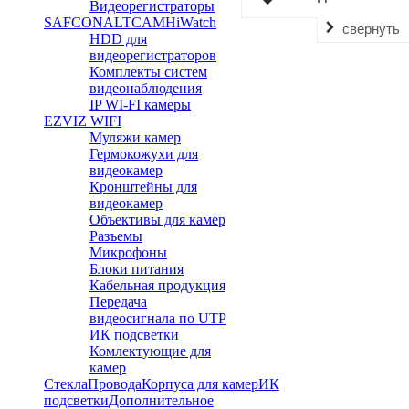
Видеорегистраторы
SAFCON
ALTCAM
HiWatch
свернуть
HDD для
видеорегистраторов
Комплекты систем
видеонаблюдения
IP WI-FI камеры
EZVIZ WIFI
Муляжи камер
Гермокожухи для
видеокамер
Кронштейны для
видеокамер
Объективы для камер
Разъемы
Микрофоны
Блоки питания
Кабельная продукция
Передача
видеосигнала по UTP
ИК подсветки
Комлектующие для
камер
Стекла
Провода
Корпуса для камер
ИК
подсветки
Дополнительное