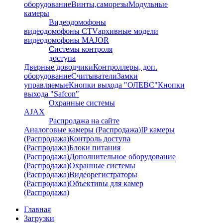
оборудование
Винты,саморезы
Модульные
камеры
Видеодомофоны
видеодомофоны CTV
архивные модели
видеодомофоны MAJOR
Системы контроля
доступа
Дверные доводчики
Контроллеры, доп.
оборудование
Считыватели
Замки
управляемые
Кнопки выхода "ОЛЕВС"
Кнопки
выхода "Safcon"
Охранные системы
AJAX
Распродажа на сайте
Аналоговые камеры (Распродажа)
IP камеры
(Распродажа)
Контроль доступа
(Распродажа)
Блоки питания
(Распродажа)
Дополнительное оборудование
(Распродажа)
Охранные системы
(Распродажа)
Видеорегистраторы
(Распродажа)
Объективы для камер
(Распродажа)
Главная
Загрузки