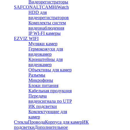
Видеорегистраторы
SAFCON
ALTCAM
HiWatch
HDD для
видеорегистраторов
Комплекты систем
видеонаблюдения
IP WI-FI камеры
EZVIZ WIFI
Муляжи камер
Гермокожухи для
видеокамер
Кронштейны для
видеокамер
Объективы для камер
Разъемы
Микрофоны
Блоки питания
Кабельная продукция
Передача
видеосигнала по UTP
ИК подсветки
Комлектующие для
камер
Стекла
Провода
Корпуса для камер
ИК
подсветки
Дополнительное