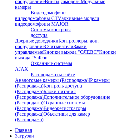
оборудование
Винты,саморезы
Модульные
камеры
Видеодомофоны
видеодомофоны CTV
архивные модели
видеодомофоны MAJOR
Системы контроля
доступа
Дверные доводчики
Контроллеры, доп.
оборудование
Считыватели
Замки
управляемые
Кнопки выхода "ОЛЕВС"
Кнопки
выхода "Safcon"
Охранные системы
AJAX
Распродажа на сайте
Аналоговые камеры (Распродажа)
IP камеры
(Распродажа)
Контроль доступа
(Распродажа)
Блоки питания
(Распродажа)
Дополнительное оборудование
(Распродажа)
Охранные системы
(Распродажа)
Видеорегистраторы
(Распродажа)
Объективы для камер
(Распродажа)
Главная
Загрузки