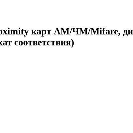
imity карт АМ/ЧМ/Mifare, дис
ат соответствия)