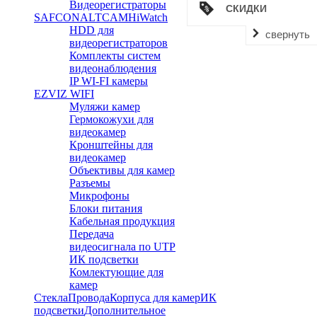
Видеорегистраторы
СКИДКИ
SAFCON
ALTCAM
HiWatch
HDD для
свернуть
видеорегистраторов
Комплекты систем
видеонаблюдения
IP WI-FI камеры
EZVIZ WIFI
Муляжи камер
Гермокожухи для
видеокамер
Кронштейны для
видеокамер
Объективы для камер
Разъемы
Микрофоны
Блоки питания
Кабельная продукция
Передача
видеосигнала по UTP
ИК подсветки
Комлектующие для
камер
Стекла
Провода
Корпуса для камер
ИК
подсветки
Дополнительное