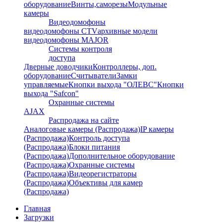
оборудование
Винты,саморезы
Модульные
камеры
Видеодомофоны
видеодомофоны CTV
архивные модели
видеодомофоны MAJOR
Системы контроля
доступа
Дверные доводчики
Контроллеры, доп.
оборудование
Считыватели
Замки
управляемые
Кнопки выхода "ОЛЕВС"
Кнопки
выхода "Safcon"
Охранные системы
AJAX
Распродажа на сайте
Аналоговые камеры (Распродажа)
IP камеры
(Распродажа)
Контроль доступа
(Распродажа)
Блоки питания
(Распродажа)
Дополнительное оборудование
(Распродажа)
Охранные системы
(Распродажа)
Видеорегистраторы
(Распродажа)
Объективы для камер
(Распродажа)
Главная
Загрузки