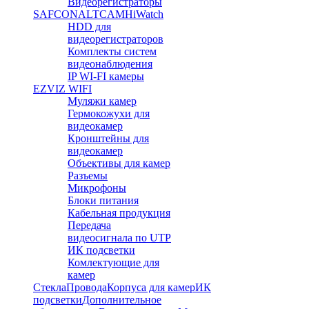
Видеорегистраторы
SAFCON
ALTCAM
HiWatch
HDD для
видеорегистраторов
Комплекты систем
видеонаблюдения
IP WI-FI камеры
EZVIZ WIFI
Муляжи камер
Гермокожухи для
видеокамер
Кронштейны для
видеокамер
Объективы для камер
Разъемы
Микрофоны
Блоки питания
Кабельная продукция
Передача
видеосигнала по UTP
ИК подсветки
Комлектующие для
камер
Стекла
Провода
Корпуса для камер
ИК
подсветки
Дополнительное