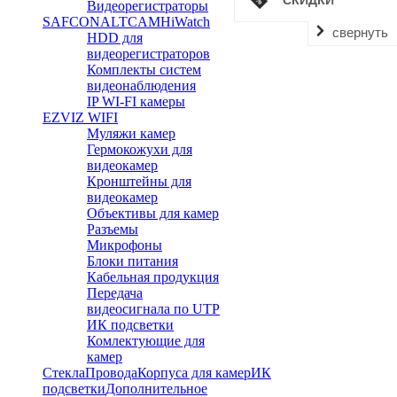
СКИДКИ
Видеорегистраторы
SAFCON
ALTCAM
HiWatch
свернуть
HDD для
видеорегистраторов
Комплекты систем
видеонаблюдения
IP WI-FI камеры
EZVIZ WIFI
Муляжи камер
Гермокожухи для
видеокамер
Кронштейны для
видеокамер
Объективы для камер
Разъемы
Микрофоны
Блоки питания
Кабельная продукция
Передача
видеосигнала по UTP
ИК подсветки
Комлектующие для
камер
Стекла
Провода
Корпуса для камер
ИК
подсветки
Дополнительное