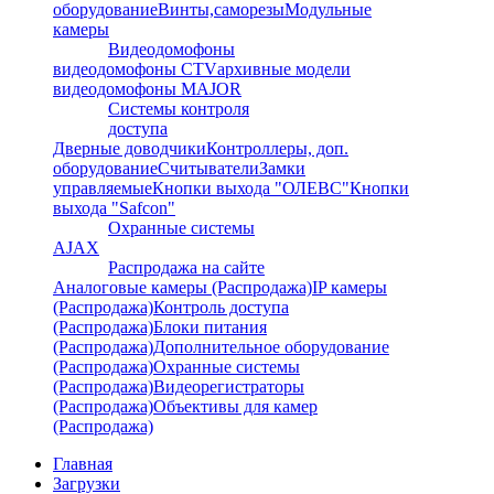
оборудование
Винты,саморезы
Модульные
камеры
Видеодомофоны
видеодомофоны CTV
архивные модели
видеодомофоны MAJOR
Системы контроля
доступа
Дверные доводчики
Контроллеры, доп.
оборудование
Считыватели
Замки
управляемые
Кнопки выхода "ОЛЕВС"
Кнопки
выхода "Safcon"
Охранные системы
AJAX
Распродажа на сайте
Аналоговые камеры (Распродажа)
IP камеры
(Распродажа)
Контроль доступа
(Распродажа)
Блоки питания
(Распродажа)
Дополнительное оборудование
(Распродажа)
Охранные системы
(Распродажа)
Видеорегистраторы
(Распродажа)
Объективы для камер
(Распродажа)
Главная
Загрузки