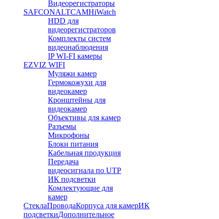
Видеорегистраторы
SAFCON
ALTCAM
HiWatch
HDD для
видеорегистраторов
Комплекты систем
видеонаблюдения
IP WI-FI камеры
EZVIZ WIFI
Муляжи камер
Гермокожухи для
видеокамер
Кронштейны для
видеокамер
Объективы для камер
Разъемы
Микрофоны
Блоки питания
Кабельная продукция
Передача
видеосигнала по UTP
ИК подсветки
Комлектующие для
камер
Стекла
Провода
Корпуса для камер
ИК
подсветки
Дополнительное