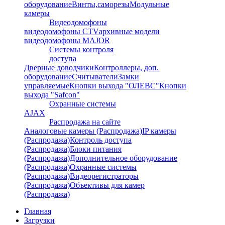
оборудование
Винты,саморезы
Модульные
камеры
Видеодомофоны
видеодомофоны CTV
архивные модели
видеодомофоны MAJOR
Системы контроля
доступа
Дверные доводчики
Контроллеры, доп.
оборудование
Считыватели
Замки
управляемые
Кнопки выхода "ОЛЕВС"
Кнопки
выхода "Safcon"
Охранные системы
AJAX
Распродажа на сайте
Аналоговые камеры (Распродажа)
IP камеры
(Распродажа)
Контроль доступа
(Распродажа)
Блоки питания
(Распродажа)
Дополнительное оборудование
(Распродажа)
Охранные системы
(Распродажа)
Видеорегистраторы
(Распродажа)
Объективы для камер
(Распродажа)
Главная
Загрузки