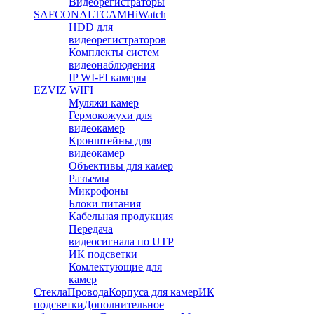
Видеорегистраторы
SAFCON
ALTCAM
HiWatch
HDD для
видеорегистраторов
Комплекты систем
видеонаблюдения
IP WI-FI камеры
EZVIZ WIFI
Муляжи камер
Гермокожухи для
видеокамер
Кронштейны для
видеокамер
Объективы для камер
Разъемы
Микрофоны
Блоки питания
Кабельная продукция
Передача
видеосигнала по UTP
ИК подсветки
Комлектующие для
камер
Стекла
Провода
Корпуса для камер
ИК
подсветки
Дополнительное