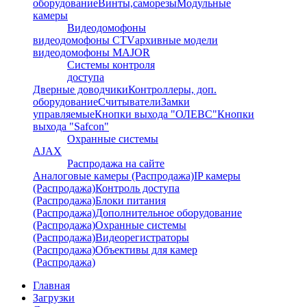
оборудование
Винты,саморезы
Модульные
камеры
Видеодомофоны
видеодомофоны CTV
архивные модели
видеодомофоны MAJOR
Системы контроля
доступа
Дверные доводчики
Контроллеры, доп.
оборудование
Считыватели
Замки
управляемые
Кнопки выхода "ОЛЕВС"
Кнопки
выхода "Safcon"
Охранные системы
AJAX
Распродажа на сайте
Аналоговые камеры (Распродажа)
IP камеры
(Распродажа)
Контроль доступа
(Распродажа)
Блоки питания
(Распродажа)
Дополнительное оборудование
(Распродажа)
Охранные системы
(Распродажа)
Видеорегистраторы
(Распродажа)
Объективы для камер
(Распродажа)
Главная
Загрузки