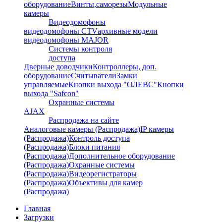
оборудование
Винты,саморезы
Модульные
камеры
Видеодомофоны
видеодомофоны CTV
архивные модели
видеодомофоны MAJOR
Системы контроля
доступа
Дверные доводчики
Контроллеры, доп.
оборудование
Считыватели
Замки
управляемые
Кнопки выхода "ОЛЕВС"
Кнопки
выхода "Safcon"
Охранные системы
AJAX
Распродажа на сайте
Аналоговые камеры (Распродажа)
IP камеры
(Распродажа)
Контроль доступа
(Распродажа)
Блоки питания
(Распродажа)
Дополнительное оборудование
(Распродажа)
Охранные системы
(Распродажа)
Видеорегистраторы
(Распродажа)
Объективы для камер
(Распродажа)
Главная
Загрузки