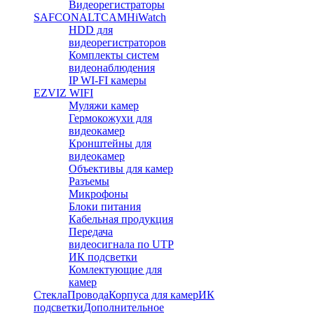
Видеорегистраторы
SAFCON
ALTCAM
HiWatch
HDD для
видеорегистраторов
Комплекты систем
видеонаблюдения
IP WI-FI камеры
EZVIZ WIFI
Муляжи камер
Гермокожухи для
видеокамер
Кронштейны для
видеокамер
Объективы для камер
Разъемы
Микрофоны
Блоки питания
Кабельная продукция
Передача
видеосигнала по UTP
ИК подсветки
Комлектующие для
камер
Стекла
Провода
Корпуса для камер
ИК
подсветки
Дополнительное