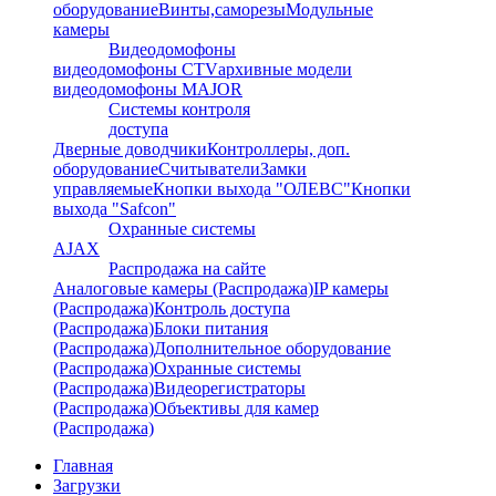
оборудование
Винты,саморезы
Модульные
камеры
Видеодомофоны
видеодомофоны CTV
архивные модели
видеодомофоны MAJOR
Системы контроля
доступа
Дверные доводчики
Контроллеры, доп.
оборудование
Считыватели
Замки
управляемые
Кнопки выхода "ОЛЕВС"
Кнопки
выхода "Safcon"
Охранные системы
AJAX
Распродажа на сайте
Аналоговые камеры (Распродажа)
IP камеры
(Распродажа)
Контроль доступа
(Распродажа)
Блоки питания
(Распродажа)
Дополнительное оборудование
(Распродажа)
Охранные системы
(Распродажа)
Видеорегистраторы
(Распродажа)
Объективы для камер
(Распродажа)
Главная
Загрузки