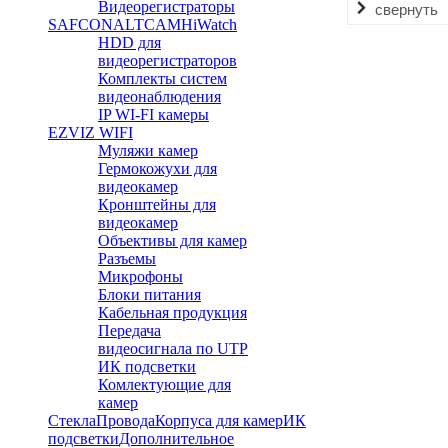
Видеорегистраторы
свернуть
SAFCON
ALTCAM
HiWatch
HDD для
видеорегистраторов
Комплекты систем
видеонаблюдения
IP WI-FI камеры
EZVIZ WIFI
Муляжи камер
Гермокожухи для
видеокамер
Кронштейны для
видеокамер
Объективы для камер
Разъемы
Микрофоны
Блоки питания
Кабельная продукция
Передача
видеосигнала по UTP
ИК подсветки
Комлектующие для
камер
Стекла
Провода
Корпуса для камер
ИК
подсветки
Дополнительное