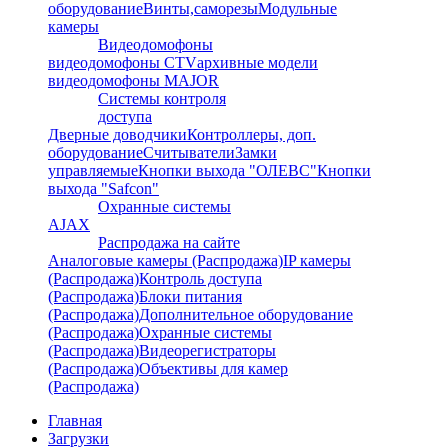
оборудование
Винты,саморезы
Модульные
камеры
Видеодомофоны
видеодомофоны CTV
архивные модели
видеодомофоны MAJOR
Системы контроля
доступа
Дверные доводчики
Контроллеры, доп.
оборудование
Считыватели
Замки
управляемые
Кнопки выхода "ОЛЕВС"
Кнопки
выхода "Safcon"
Охранные системы
AJAX
Распродажа на сайте
Аналоговые камеры (Распродажа)
IP камеры
(Распродажа)
Контроль доступа
(Распродажа)
Блоки питания
(Распродажа)
Дополнительное оборудование
(Распродажа)
Охранные системы
(Распродажа)
Видеорегистраторы
(Распродажа)
Объективы для камер
(Распродажа)
Главная
Загрузки