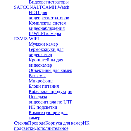
Видеорегистраторы
SAFCON
ALTCAM
HiWatch
HDD для
видеорегистраторов
Комплекты систем
видеонаблюдения
IP WI-FI камеры
EZVIZ WIFI
Муляжи камер
Гермокожухи для
видеокамер
Кронштейны для
видеокамер
Объективы для камер
Разъемы
Микрофоны
Блоки питания
Кабельная продукция
Передача
видеосигнала по UTP
ИК подсветки
Комлектующие для
камер
Стекла
Провода
Корпуса для камер
ИК
подсветки
Дополнительное