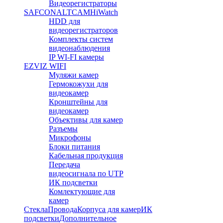
Видеорегистраторы
SAFCON
ALTCAM
HiWatch
HDD для
видеорегистраторов
Комплекты систем
видеонаблюдения
IP WI-FI камеры
EZVIZ WIFI
Муляжи камер
Гермокожухи для
видеокамер
Кронштейны для
видеокамер
Объективы для камер
Разъемы
Микрофоны
Блоки питания
Кабельная продукция
Передача
видеосигнала по UTP
ИК подсветки
Комлектующие для
камер
Стекла
Провода
Корпуса для камер
ИК
подсветки
Дополнительное