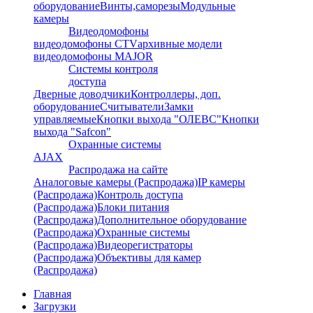
оборудование
Винты,саморезы
Модульные
камеры
Видеодомофоны
видеодомофоны CTV
архивные модели
видеодомофоны MAJOR
Системы контроля
доступа
Дверные доводчики
Контроллеры, доп.
оборудование
Считыватели
Замки
управляемые
Кнопки выхода "ОЛЕВС"
Кнопки
выхода "Safcon"
Охранные системы
AJAX
Распродажа на сайте
Аналоговые камеры (Распродажа)
IP камеры
(Распродажа)
Контроль доступа
(Распродажа)
Блоки питания
(Распродажа)
Дополнительное оборудование
(Распродажа)
Охранные системы
(Распродажа)
Видеорегистраторы
(Распродажа)
Объективы для камер
(Распродажа)
Главная
Загрузки