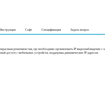
Инструкции
Софт
Спецификация
Задать вопрос
рекрасным решением там, где необходимо организовать IP видеонаблюдение с 
нный доступ с мобильных устройств, поддержка динамических IP адресов.