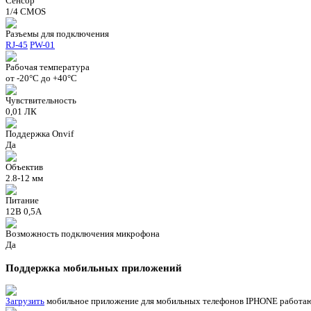
Сенсор
1/4 CMOS
Разъемы для подключения
RJ-45
PW-01
Рабочая температура
от -20°C до +40°C
Чувствительность
0,01 ЛК
Поддержка Onvif
Да
Объектив
2.8-12 мм
Питание
12В 0,5А
Возможность подключения микрофона
Да
Поддержка мобильных приложений
Загрузить
мобильное приложение для мобильных телефонов IPHONE работаю