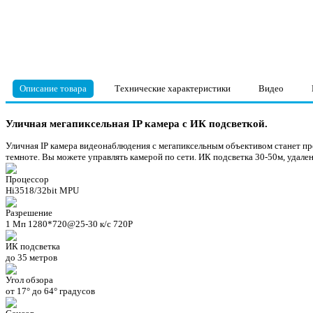
Описание товара
Технические характеристики
Видео
Уличная мегапиксельная IP камера с ИК подсветкой.
Уличная IP камера видеонаблюдения с мегапиксельным объективом станет п
темноте. Вы можете управлять камерой по сети. ИК подсветка 30-50м, удале
Процессор
Hi3518/32bit MPU
Разрешение
1 Мп 1280*720@25-30 к/c 720P
ИК подсветка
до 35 метров
Угол обзора
от 17° до 64° градусов