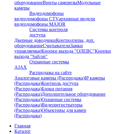
оборудование
Винты,саморезы
Модульные
камеры
Видеодомофоны
видеодомофоны CTV
архивные модели
видеодомофоны MAJOR
Системы контроля
доступа
Дверные доводчики
Контроллеры, доп.
оборудование
Считыватели
Замки
управляемые
Кнопки выхода "ОЛЕВС"
Кнопки
выхода "Safcon"
Охранные системы
AJAX
Распродажа на сайте
Аналоговые камеры (Распродажа)
IP камеры
(Распродажа)
Контроль доступа
(Распродажа)
Блоки питания
(Распродажа)
Дополнительное оборудование
(Распродажа)
Охранные системы
(Распродажа)
Видеорегистраторы
(Распродажа)
Объективы для камер
(Распродажа)
Главная
Каталог