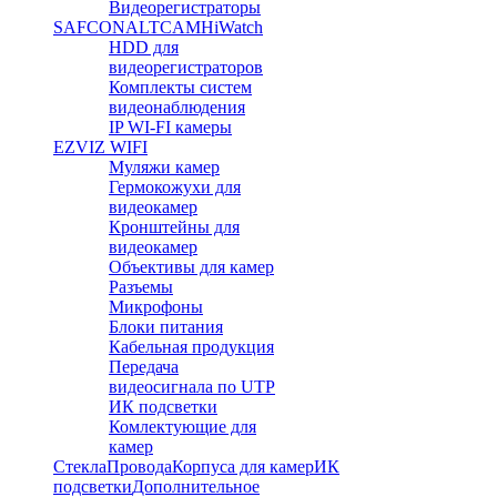
Видеорегистраторы
SAFCON
ALTCAM
HiWatch
HDD для
видеорегистраторов
Комплекты систем
видеонаблюдения
IP WI-FI камеры
EZVIZ WIFI
Муляжи камер
Гермокожухи для
видеокамер
Кронштейны для
видеокамер
Объективы для камер
Разъемы
Микрофоны
Блоки питания
Кабельная продукция
Передача
видеосигнала по UTP
ИК подсветки
Комлектующие для
камер
Стекла
Провода
Корпуса для камер
ИК
подсветки
Дополнительное