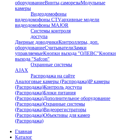
оборудование
Винты,саморезы
Модульные
камеры
Видеодомофоны
видеодомофоны CTV
архивные модели
видеодомофоны MAJOR
Системы контроля
доступа
Дверные доводчики
Контроллеры, доп.
оборудование
Считыватели
Замки
управляемые
Кнопки выхода "ОЛЕВС"
Кнопки
выхода "Safcon"
Охранные системы
AJAX
Распродажа на сайте
Аналоговые камеры (Распродажа)
IP камеры
(Распродажа)
Контроль доступа
(Распродажа)
Блоки питания
(Распродажа)
Дополнительное оборудование
(Распродажа)
Охранные системы
(Распродажа)
Видеорегистраторы
(Распродажа)
Объективы для камер
(Распродажа)
Главная
Каталог