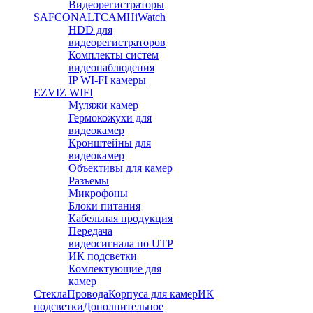
Видеорегистраторы
SAFCON
ALTCAM
HiWatch
HDD для
видеорегистраторов
Комплекты систем
видеонаблюдения
IP WI-FI камеры
EZVIZ WIFI
Муляжи камер
Гермокожухи для
видеокамер
Кронштейны для
видеокамер
Объективы для камер
Разъемы
Микрофоны
Блоки питания
Кабельная продукция
Передача
видеосигнала по UTP
ИК подсветки
Комлектующие для
камер
Стекла
Провода
Корпуса для камер
ИК
подсветки
Дополнительное