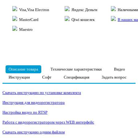
Visa,Visa Electron
Яндекс Деньги
Наличными 
MasterCard
Qiwi кошелек
В наших ма
Maestro
Описание товара
Технические характеристики
Видео
Инструкции
Софт
Спецификация
Задать вопрос
Скачать инструкцию по установке комплекта
Инструкция для видеорегистратора
Настройка видео по RTSP
Работа с видеорегистратором через WEB интерфейс
Скачать инструкцию одним файлом