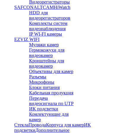
Видеорегистраторы
SAFCON
ALTCAM
HiWatch
HDD для
видеорегистраторов
Комплекты систем
видеонаблюдения
IP WI-FI камеры
EZVIZ WIFI
Муляжи камер
Гермокожухи для
видеокамер
Кронштейны для
видеокамер
Объективы для камер
Разъемы
Микрофоны
Блоки питания
Кабельная продукция
Передача
видеосигнала по UTP
ИК подсветки
Комлектующие для
камер
Стекла
Провода
Корпуса для камер
ИК
подсветки
Дополнительное