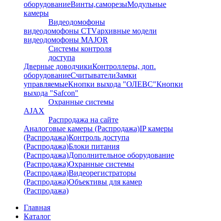
оборудование
Винты,саморезы
Модульные
камеры
Видеодомофоны
видеодомофоны CTV
архивные модели
видеодомофоны MAJOR
Системы контроля
доступа
Дверные доводчики
Контроллеры, доп.
оборудование
Считыватели
Замки
управляемые
Кнопки выхода "ОЛЕВС"
Кнопки
выхода "Safcon"
Охранные системы
AJAX
Распродажа на сайте
Аналоговые камеры (Распродажа)
IP камеры
(Распродажа)
Контроль доступа
(Распродажа)
Блоки питания
(Распродажа)
Дополнительное оборудование
(Распродажа)
Охранные системы
(Распродажа)
Видеорегистраторы
(Распродажа)
Объективы для камер
(Распродажа)
Главная
Каталог