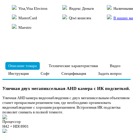
Visa,Visa Electron
Яндекс Деньги
Наличными 
MasterCard
Qiwi кошелек
В наших ма
Maestro
Описание товара
Технические характеристики
Видео
Инструкции
Софт
Спецификация
Задать вопрос
Уличная двух мегапиксельная AHD камера с ИК подсветкой.
Уличная AHD камера видеонаблюдения с двух мегапиксельным объективом
станет прекрасным решением там, где необходимо организовать
видеонаблюдение с хорошим разрешением. Встроенная ИК подсветка
позволит снимать в полной темноте.
Процессор
H42 + HDI 8901