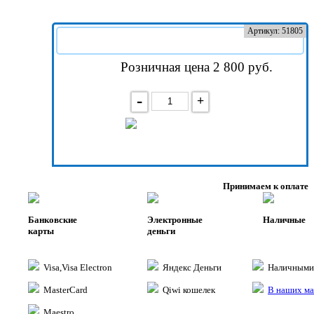
Артикул: 51805
Розничная цена 2 800
руб.
-
+
В корзину
Принимаем к оплате
Банковские
Электронные
Наличные
карты
деньги
Visa,Visa Electron
Яндекс Деньги
Наличными 
MasterCard
Qiwi кошелек
В наших ма
Maestro