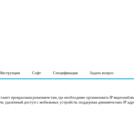
Инструкции
Софт
Спецификация
Задать вопрос
станет прекрасным решением там, где необходимо организовать IP видеонабл
0м, удаленный доступ с мобильных устройств, поддержка динамических IP адр