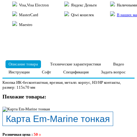
Visa,Visa Electron
Яндекс Деньги
Наличными 
MasterCard
Qiwi кошелек
В наших ма
Maestro
Описание товара
Технические характеристики
Видео
Инструкции
Софт
Спецификация
Задать вопрос
Кнопка ИК-бесконтактная, врезная, металп. корпус, НЗ/НР контакты,
размер: 115х70 мм
Похожие товары:
Карта Em-Marine тонкая
Розничная цена :
50