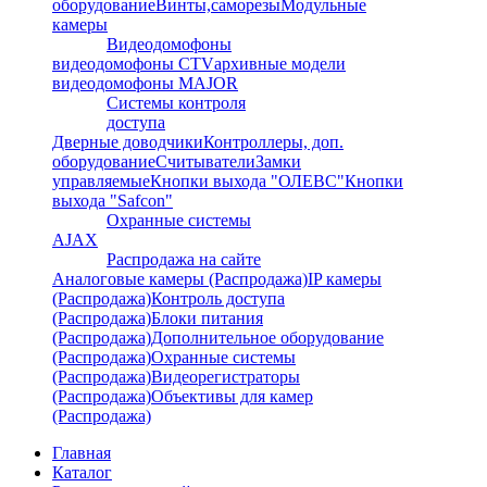
оборудование
Винты,саморезы
Модульные
камеры
Видеодомофоны
видеодомофоны CTV
архивные модели
видеодомофоны MAJOR
Системы контроля
доступа
Дверные доводчики
Контроллеры, доп.
оборудование
Считыватели
Замки
управляемые
Кнопки выхода "ОЛЕВС"
Кнопки
выхода "Safcon"
Охранные системы
AJAX
Распродажа на сайте
Аналоговые камеры (Распродажа)
IP камеры
(Распродажа)
Контроль доступа
(Распродажа)
Блоки питания
(Распродажа)
Дополнительное оборудование
(Распродажа)
Охранные системы
(Распродажа)
Видеорегистраторы
(Распродажа)
Объективы для камер
(Распродажа)
Главная
Каталог