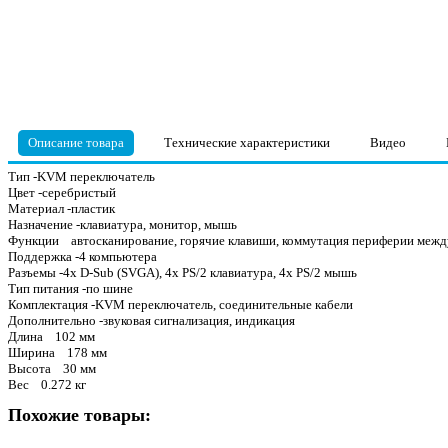
Описание товара
Технические характеристики
Видео
Тип -KVM переключатель
Цвет -серебристый
Материал -пластик
Назначение -клавиатура, монитор, мышь
Функции автосканирование, горячие клавиши, коммутация периферии межд
Поддержка -4 компьютера
Разъемы -4х D-Sub (SVGA), 4х PS/2 клавиатура, 4х PS/2 мышь
Тип питания -по шине
Комплектация -KVM переключатель, соединительные кабели
Дополнительно -звуковая сигнализация, индикация
Длина 102 мм
Ширина 178 мм
Высота 30 мм
Вес 0.272 кг
Похожие товары: