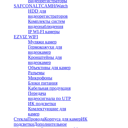
Видеорегистраторы
SAFCON
ALTCAM
HiWatch
HDD для
видеорегистраторов
Комплекты систем
видеонаблюдения
IP WI-FI камеры
EZVIZ WIFI
Муляжи камер
Гермокожухи для
видеокамер
Кронштейны для
видеокамер
Объективы для камер
Разъемы
Микрофоны
Блоки питания
Кабельная продукция
Передача
видеосигнала по UTP
ИК подсветки
Комлектующие для
камер
Стекла
Провода
Корпуса для камер
ИК
подсветки
Дополнительное