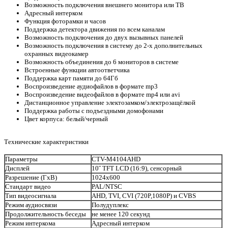
Возможность подключения внешнего монитора или ТВ
Адресный интерком
Функция фоторамки и часов
Поддержка детектора движения по всем каналам
Возможность подключения до двух вызывных панелей
Возможность подключения в систему до 2-х дополнительных
охранных видеокамер
Возможность объединения до 6 мониторов в системе
Встроенные функции автоответчика
Поддержка карт памяти до 64Гб
Воспроизведение аудиофайлов в формате mp3
Воспроизведение видеофайлов в формате mp4 или avi
Дистанционное управление электозамком/электрозащёлкой
Поддержка работы с подъездными домофонами
Цвет корпуса: белый/черный
Технические характеристики
Параметры
CTV-M4104AHD
Дисплей
10˝ TFT LCD (16:9), сенсорный
Разрешение (ГхВ)
1024x600
Стандарт видео
PAL/NTSC
Тип видеосигнала
AHD, TVI, CVI (720P,1080P) и CVBS
Режим аудиосвязи
Полудуплекс
Продолжительность беседы
не менее 120 секунд
Режим интеркома
Адресный интерком