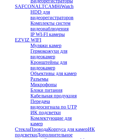
Видеорегистраторы
SAFCON
ALTCAM
HiWatch
HDD для
видеорегистраторов
Комплекты систем
видеонаблюдения
IP WI-FI камеры
EZVIZ WIFI
Муляжи камер
Гермокожухи для
видеокамер
Кронштейны для
видеокамер
Объективы для камер
Разъемы
Микрофоны
Блоки питания
Кабельная продукция
Передача
видеосигнала по UTP
ИК подсветки
Комлектующие для
камер
Стекла
Провода
Корпуса для камер
ИК
подсветки
Дополнительное