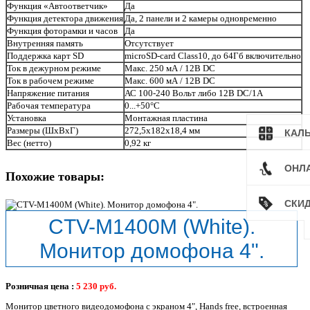
Функция «Автоответчик»
Да
Функция детектора движения
Да, 2 панели и 2 камеры одновременно
Функция фоторамки и часов
Да
Внутренняя память
Отсутствует
Поддержка карт SD
microSD-card Class10, до 64Гб включительно
Ток в дежурном режиме
Макс. 250 мА / 12В DC
Ток в рабочем режиме
Макс. 600 мА / 12В DC
Напряжение питания
АС 100-240 Вольт либо 12В DC/1A
Рабочая температура
0...+50°С
Установка
Монтажная пластина
Размеры (ШхВхГ)
272,5x182x18,4 мм
КАЛ
Вес (нетто)
0,92 кг
ОНЛ
Похожие товары:
СКИ
CTV-M1400M (White).
Монитор домофона 4".
Розничная цена :
5 230
руб.
Монитор цветного видеодомофона с экраном 4", Hands free, встроенная