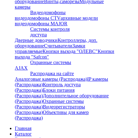
оборудование
Винты,саморезы
Модульные
камеры
Видеодомофоны
видеодомофоны CTV
архивные модели
видеодомофоны MAJOR
Системы контроля
доступа
Дверные доводчики
Контроллеры, доп.
оборудование
Считыватели
Замки
управляемые
Кнопки выхода "ОЛЕВС"
Кнопки
выхода "Safcon"
Охранные системы
AJAX
Распродажа на сайте
Аналоговые камеры (Распродажа)
IP камеры
(Распродажа)
Контроль доступа
(Распродажа)
Блоки питания
(Распродажа)
Дополнительное оборудование
(Распродажа)
Охранные системы
(Распродажа)
Видеорегистраторы
(Распродажа)
Объективы для камер
(Распродажа)
Главная
Каталог