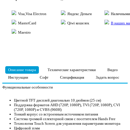
Visa,Visa Electron
Яндекс Деньги
Наличными 
MasterCard
Qiwi кошелек
В наших ма
Maestro
Описание товара
Технические характеристики
Видео
Инструкции
Софт
Спецификация
Задать вопрос
Функциональные особенности
Цветной TFT дисплей диагональю 10 дюймов (25 см)
Поддержка форматов AHD (720P, 1080P), TVI (720P, 1080P), CVI
(720P, 1080P) и CVBS (960H)
Тонкий корпус со встроенным источником питания
Система громкой селекторной связи с посетителем Hands Free
Технология Touch Screen для управления параметрами монитора
Цифровой зумм