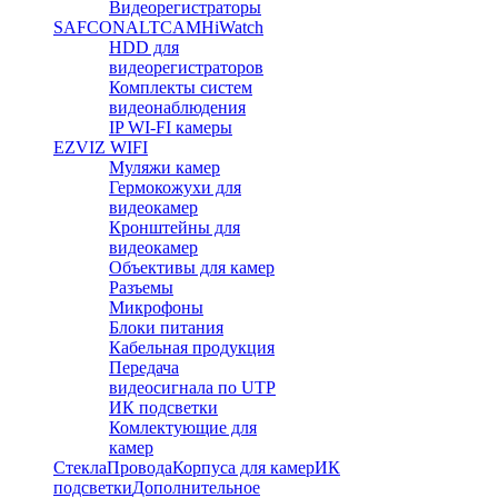
Видеорегистраторы
SAFCON
ALTCAM
HiWatch
HDD для
видеорегистраторов
Комплекты систем
видеонаблюдения
IP WI-FI камеры
EZVIZ WIFI
Муляжи камер
Гермокожухи для
видеокамер
Кронштейны для
видеокамер
Объективы для камер
Разъемы
Микрофоны
Блоки питания
Кабельная продукция
Передача
видеосигнала по UTP
ИК подсветки
Комлектующие для
камер
Стекла
Провода
Корпуса для камер
ИК
подсветки
Дополнительное