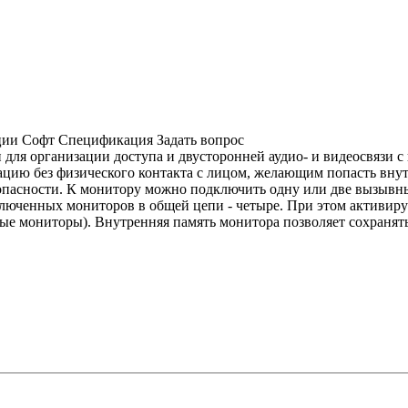
ции
Софт
Спецификация
Задать вопрос
н для организации доступа и двусторонней аудио- и видеосвязи
цию без физического контакта с лицом, желающим попасть внутр
зопасности. К монитору можно подключить одну или две вызывн
люченных мониторов в общей цепи - четыре. При этом активиру
ные мониторы). Внутренняя память монитора позволяет сохранят