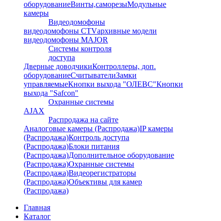
оборудование
Винты,саморезы
Модульные
камеры
Видеодомофоны
видеодомофоны CTV
архивные модели
видеодомофоны MAJOR
Системы контроля
доступа
Дверные доводчики
Контроллеры, доп.
оборудование
Считыватели
Замки
управляемые
Кнопки выхода "ОЛЕВС"
Кнопки
выхода "Safcon"
Охранные системы
AJAX
Распродажа на сайте
Аналоговые камеры (Распродажа)
IP камеры
(Распродажа)
Контроль доступа
(Распродажа)
Блоки питания
(Распродажа)
Дополнительное оборудование
(Распродажа)
Охранные системы
(Распродажа)
Видеорегистраторы
(Распродажа)
Объективы для камер
(Распродажа)
Главная
Каталог