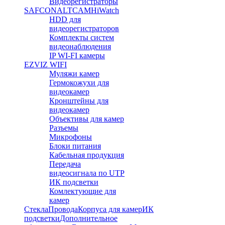
Видеорегистраторы
SAFCON
ALTCAM
HiWatch
HDD для
видеорегистраторов
Комплекты систем
видеонаблюдения
IP WI-FI камеры
EZVIZ WIFI
Муляжи камер
Гермокожухи для
видеокамер
Кронштейны для
видеокамер
Объективы для камер
Разъемы
Микрофоны
Блоки питания
Кабельная продукция
Передача
видеосигнала по UTP
ИК подсветки
Комлектующие для
камер
Стекла
Провода
Корпуса для камер
ИК
подсветки
Дополнительное