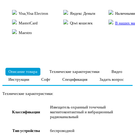
Visa,Visa Electron
Яндекс Деньги
Наличными 
MasterCard
Qiwi кошелек
В наших ма
Maestro
Описание товара
Технические характеристики
Видео
Инструкции
Софт
Спецификация
Задать вопрос
Технические характеристики:
Извещатель охранный точечный
Классификация
магнитоконтактный и вибрационный
радиоканальный
Тип устройства
беспроводной