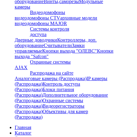
оборудование
Винты,саморезы
Модульные
камеры
Видеодомофоны
видеодомофоны CTV
архивные модели
видеодомофоны MAJOR
Системы контроля
доступа
Дверные доводчики
Контроллеры, доп.
оборудование
Считыватели
Замки
управляемые
Кнопки выхода "ОЛЕВС"
Кнопки
выхода "Safcon"
Охранные системы
AJAX
Распродажа на сайте
Аналоговые камеры (Распродажа)
IP камеры
(Распродажа)
Контроль доступа
(Распродажа)
Блоки питания
(Распродажа)
Дополнительное оборудование
(Распродажа)
Охранные системы
(Распродажа)
Видеорегистраторы
(Распродажа)
Объективы для камер
(Распродажа)
Главная
Каталог