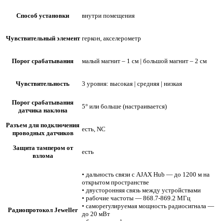
Способ установки
внутри помещения
Чувствительный элемент
геркон, акселерометр
Порог срабатывания
малый магнит – 1 см | большой магнит – 2 см
Чувствительность
3 уровня: высокая | средняя | низкая
Порог срабатывания
5° или больше (настраивается)
датчика наклона
Разъем для подключения
есть, NC
проводных датчиков
Защита тампером от
есть
взлома
• дальность связи с AJAX Hub — до 1200 м на
открытом пространстве
• двусторонняя связь между устройствами
• рабочие частоты — 868.7-869.2 МГц
• саморегулируемая мощность радиосигнала —
Радиопротокол Jeweller
до 20 мВт