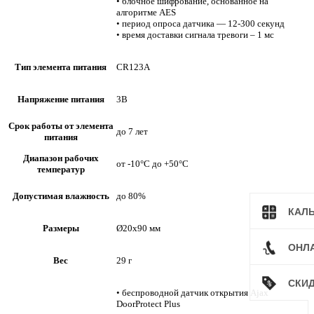
• блочное шифрование, основанное на
алгоритме AES
• период опроса датчика — 12-300 секунд
• время доставки сигнала тревоги – 1 мс
Тип элемента питания
CR123A
Напряжение питания
3В
Срок работы от элемента
до 7 лет
питания
Диапазон рабочих
от -10°С до +50°С
температур
Допустимая влажность
до 80%
КАЛ
Размеры
Ø20х90 мм
ОНЛ
Вес
29 г
СКИ
• беспроводной датчик открытия Ajax
DoorProtect Plus